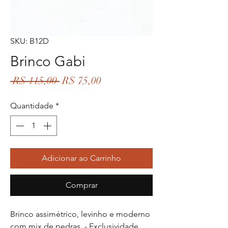
SKU: B12D
Brinco Gabi
Preço
Preço
 R$ 115,00 
R$ 75,00
normal
promocional
Quantidade
*
Adicionar ao Carrinho
Comprar
Brinco assimétrico, levinho e moderno
com mix de pedras - Exclusividade