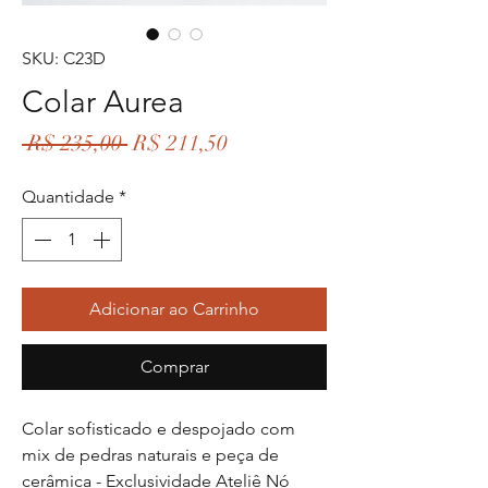
SKU: C23D
Colar Aurea
Preço
Preço
 R$ 235,00 
R$ 211,50
normal
promocional
Quantidade
*
Adicionar ao Carrinho
Comprar
Colar sofisticado e despojado com
mix de pedras naturais e peça de
cerâmica - Exclusividade Ateliê Nó