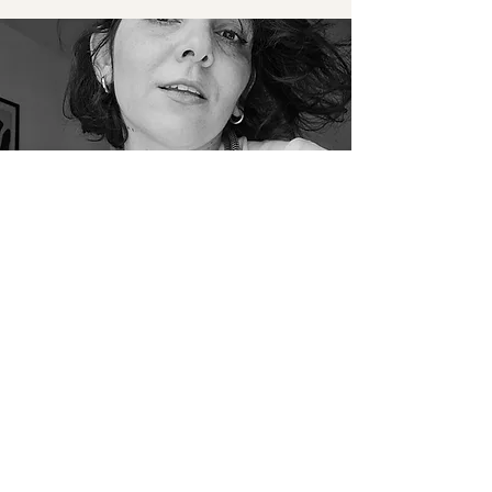
ATELIÊ NÓ
Acessórios Autorais
CNPJ: 29.827.917/0001-46
Política da loja
Contato