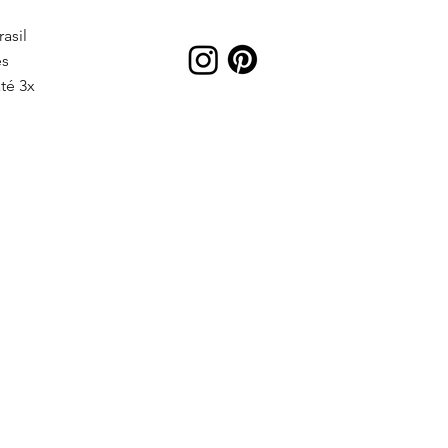
asil
es
té 3x