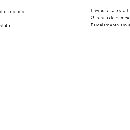
. Envios para todo Br
ítica da loja
. Garantia de 6 mes
. Parcelamento am a
ntato