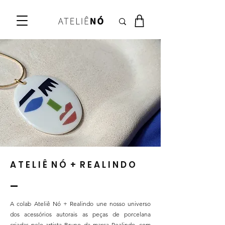
A T E L I Ê N Ó + R E A L I N D O
_
A colab Ateliê Nó + Realindo une nosso universo
dos acessórios autorais as peças de porcelana
criadas pelo artista Bruno da marca Realindo, com