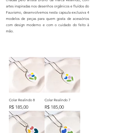
artes inspiradas nos desenhos orgânicos e fluídos do
Fauvismo, desenvolvemos nesta capsula exclusiva 4
modelos de peças para quem gosta de acessórios
com design moderno e com o cuidado do feito à
mão.
Colar Realindo 8
Colar Realindo 7
Preço
Preço
R$ 185,00
R$ 185,00