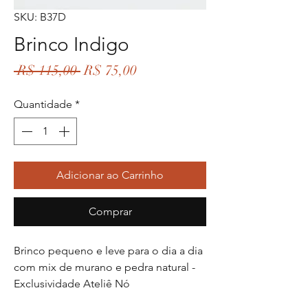
SKU: B37D
Brinco Indigo
Preço
Preço
 R$ 115,00 
R$ 75,00
normal
promocional
Quantidade
*
Adicionar ao Carrinho
Comprar
Brinco pequeno e leve para o dia a dia
com mix de murano e pedra natural -
Exclusividade Ateliê Nó