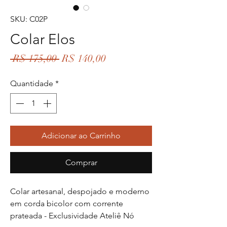
SKU: C02P
Colar Elos
Preço
Preço
 R$ 175,00 
R$ 140,00
normal
promocional
Quantidade
*
Adicionar ao Carrinho
Comprar
Colar artesanal, despojado e moderno
em corda bicolor com corrente
prateada - Exclusividade Ateliê Nó