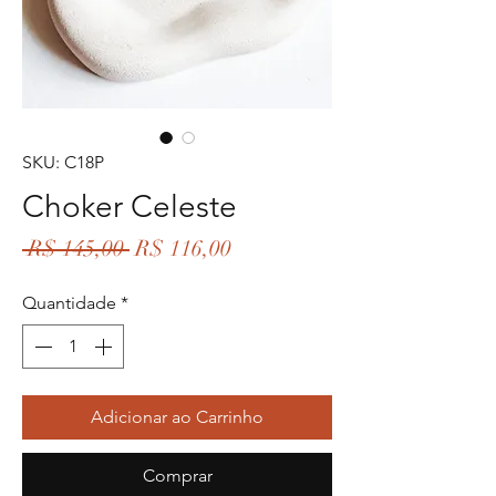
SKU: C18P
Choker Celeste
Preço
Preço
 R$ 145,00 
R$ 116,00
normal
promocional
Quantidade
*
Adicionar ao Carrinho
Comprar