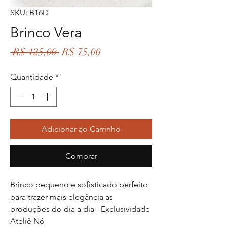
SKU: B16D
Brinco Vera
Preço
Preço
 R$ 125,00 
R$ 75,00
normal
promocional
Quantidade
*
Adicionar ao Carrinho
Comprar
Brinco pequeno e sofisticado perfeito
para trazer mais elegância as
produções do dia a dia - Exclusividade
Ateliê Nó