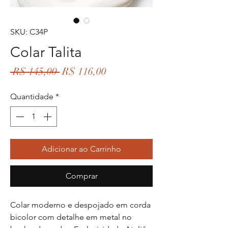
SKU: C34P
Colar Talita
Preço
Preço
 R$ 145,00 
R$ 116,00
normal
promocional
Quantidade
*
Adicionar ao Carrinho
Comprar
Colar moderno e despojado em corda
bicolor com detalhe em metal no