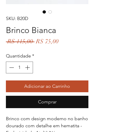
SKU: B20D
Brinco Bianca
Preço
Preço
 R$ 115,00 
R$ 75,00
normal
promocional
Quantidade
*
Adicionar ao Carrinho
Comprar
Brinco com design moderno no banho
dourado com detalhe em hematita -