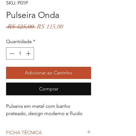
SKU: P01P
Pulseira Onda
Preço
Preço
 R$ 125,00 
R$ 115,00
normal
promocional
Quantidade
*
Adicionar ao Carrinho
Comprar
Pulseira em metal com banho
prateado, design moderno e fluido
FICHA TÉCNICA